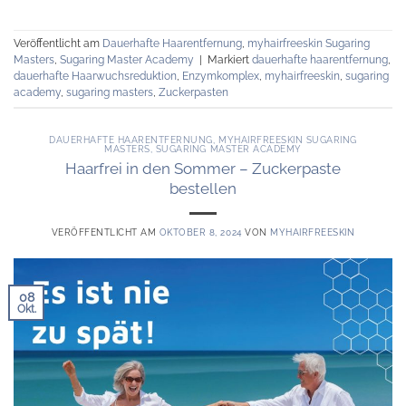
Veröffentlicht am
Dauerhafte Haarentfernung
,
myhairfreeskin Sugaring
Masters
,
Sugaring Master Academy
|
Markiert
dauerhafte haarentfernung
,
dauerhafte Haarwuchsreduktion
,
Enzymkomplex
,
myhairfreeskin
,
sugaring
academy
,
sugaring masters
,
Zuckerpasten
DAUERHAFTE HAARENTFERNUNG
,
MYHAIRFREESKIN SUGARING
MASTERS
,
SUGARING MASTER ACADEMY
Haarfrei in den Sommer – Zuckerpaste
bestellen
VERÖFFENTLICHT AM
OKTOBER 8, 2024
VON
MYHAIRFREESKIN
08
Okt.