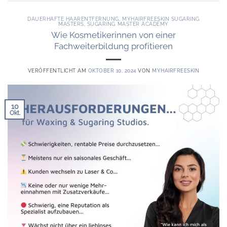
DAUERHAFTE HAARENTFERNUNG
,
MYHAIRFREESKIN SUGARING
MASTERS
,
SUGARING MASTER ACADEMY
Wie Kosmetikerinnen von einer
Fachweiterbildung profitieren
VERÖFFENTLICHT AM
OKTOBER 10, 2024
VON
MYHAIRFREESKIN
10
Okt.