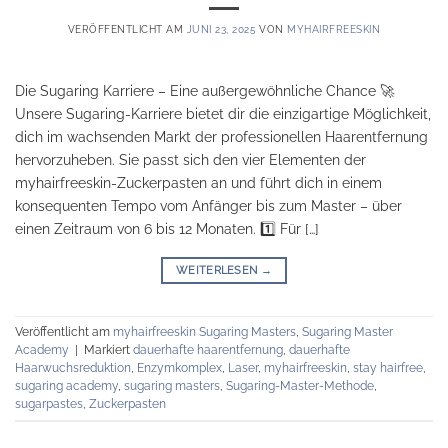
VERÖFFENTLICHT AM
JUNI 23, 2025
VON
MYHAIRFREESKIN
Die Sugaring Karriere – Eine außergewöhnliche Chance 🚀
Unsere Sugaring-Karriere bietet dir die einzigartige Möglichkeit,
dich im wachsenden Markt der professionellen Haarentfernung
hervorzuheben. Sie passt sich den vier Elementen der
myhairfreeskin-Zuckerpasten an und führt dich in einem
konsequenten Tempo vom Anfänger bis zum Master – über
einen Zeitraum von 6 bis 12 Monaten. 1️⃣ Für […]
WEITERLESEN
→
Veröffentlicht am
myhairfreeskin Sugaring Masters
,
Sugaring Master
Academy
|
Markiert
dauerhafte haarentfernung
,
dauerhafte
Haarwuchsreduktion
,
Enzymkomplex
,
Laser
,
myhairfreeskin
,
stay hairfree
,
sugaring academy
,
sugaring masters
,
Sugaring-Master-Methode
,
sugarpastes
,
Zuckerpasten