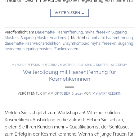
Tradition, bestimmte Körperregionen regelmäßig von Haaren […]
WEITERLESEN
→
Veröffentlicht am
Dauerhafte Haarentfernung
,
myhairfreeskin Sugaring
Masters
,
Sugaring Master Academy
|
Markiert
dauerhafte haarentfernung
,
dauerhafte Haarwuchsreduktion
,
Enzymkomplex
,
myhairfreeskin
,
sugaring
academy
,
sugaring masters
,
Zuckerpasten
MYHAIRFREESKIN SUGARING MASTERS
,
SUGARING MASTER ACADEMY
Weiterbildung mit Haarentfernung für
Kosmetikerinnen
VERÖFFENTLICHT AM
OKTOBER 6, 2024
VON
MYHAIRFREESKIN
Melden Sie sich jetzt zum Workshop an! Mit einer soliden
Kosmetikerin-Ausbildung in die Zukunft. Heben Sie sich ab,
bieten Sie Ihren Kunden mehr – Qualifikation ist der Schlüssel
zum Erfolg in der Kosmetikbranche. Wenn sich junge Frauen für