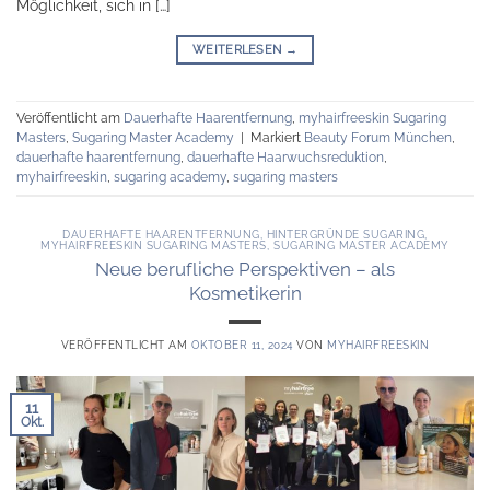
Möglichkeit, sich in […]
WEITERLESEN
→
Veröffentlicht am
Dauerhafte Haarentfernung
,
myhairfreeskin Sugaring
Masters
,
Sugaring Master Academy
|
Markiert
Beauty Forum München
,
dauerhafte haarentfernung
,
dauerhafte Haarwuchsreduktion
,
myhairfreeskin
,
sugaring academy
,
sugaring masters
DAUERHAFTE HAARENTFERNUNG
,
HINTERGRÜNDE SUGARING
,
MYHAIRFREESKIN SUGARING MASTERS
,
SUGARING MASTER ACADEMY
Neue berufliche Perspektiven – als
Kosmetikerin
VERÖFFENTLICHT AM
OKTOBER 11, 2024
VON
MYHAIRFREESKIN
11
Okt.