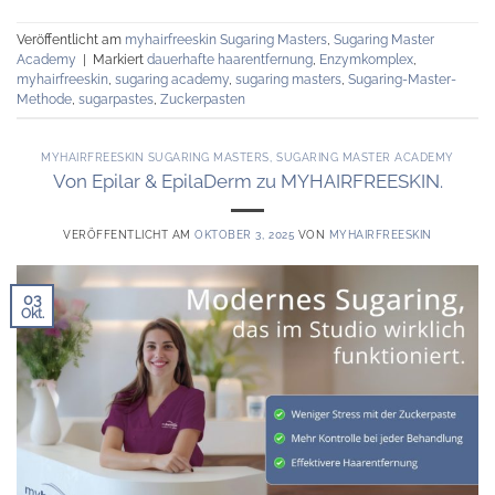
Veröffentlicht am
myhairfreeskin Sugaring Masters
,
Sugaring Master
Academy
|
Markiert
dauerhafte haarentfernung
,
Enzymkomplex
,
myhairfreeskin
,
sugaring academy
,
sugaring masters
,
Sugaring-Master-
Methode
,
sugarpastes
,
Zuckerpasten
MYHAIRFREESKIN SUGARING MASTERS
,
SUGARING MASTER ACADEMY
Von Epilar & EpilaDerm zu MYHAIRFREESKIN.
VERÖFFENTLICHT AM
OKTOBER 3, 2025
VON
MYHAIRFREESKIN
03
Okt.