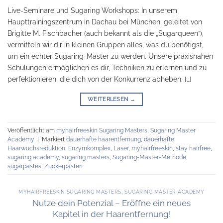
Live-Seminare und Sugaring Workshops: In unserem
Haupttrainingszentrum in Dachau bei München, geleitet von
Brigitte M. Fischbacher (auch bekannt als die „Sugarqueen“),
vermitteln wir dir in kleinen Gruppen alles, was du benötigst,
um ein echter Sugaring-Master zu werden. Unsere praxisnahen
Schulungen ermöglichen es dir, Techniken zu erlernen und zu
perfektionieren, die dich von der Konkurrenz abheben. […]
WEITERLESEN
→
Veröffentlicht am
myhairfreeskin Sugaring Masters
,
Sugaring Master
Academy
|
Markiert
dauerhafte haarentfernung
,
dauerhafte
Haarwuchsreduktion
,
Enzymkomplex
,
Laser
,
myhairfreeskin
,
stay hairfree
,
sugaring academy
,
sugaring masters
,
Sugaring-Master-Methode
,
sugarpastes
,
Zuckerpasten
MYHAIRFREESKIN SUGARING MASTERS
,
SUGARING MASTER ACADEMY
Nutze dein Potenzial – Eröffne ein neues
Kapitel in der Haarentfernung!