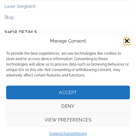
Laser Vergleich
Blog
SHOP DETAILS
Manage Consent
Versandkosten & Lieferung
To provide the best experiences, we use technologies like cookies to
store and/or access device information. Consenting to these
Zahlungsweisen
technologies will allow us to process data such as browsing behaviour or
unique IDs on this site. Not consenting or withdrawing consent, may
AGB
adversely affect certain features and functions.
Datenschutzerklärung
ACCEPT
Logout
Impressum
DENY
VIEW PREFERENCES
Visa
PayPal
MasterCard
Bank
Transfer
Datenschutzerklärung