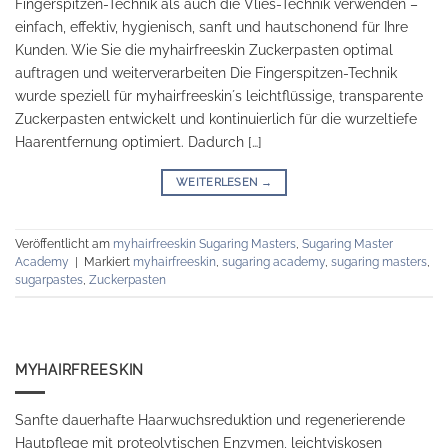
Fingerspitzen-Technik als auch die Vlies-Technik verwenden –
einfach, effektiv, hygienisch, sanft und hautschonend für Ihre
Kunden. Wie Sie die myhairfreeskin Zuckerpasten optimal
auftragen und weiterverarbeiten Die Fingerspitzen-Technik
wurde speziell für myhairfreeskin´s leichtflüssige, transparente
Zuckerpasten entwickelt und kontinuierlich für die wurzeltiefe
Haarentfernung optimiert. Dadurch […]
WEITERLESEN
→
Veröffentlicht am
myhairfreeskin Sugaring Masters
,
Sugaring Master
Academy
|
Markiert
myhairfreeskin
,
sugaring academy
,
sugaring masters
,
sugarpastes
,
Zuckerpasten
MYHAIRFREESKIN
Sanfte dauerhafte Haarwuchsreduktion und regenerierende
Hautpflege mit proteolytischen Enzymen, leichtviskosen