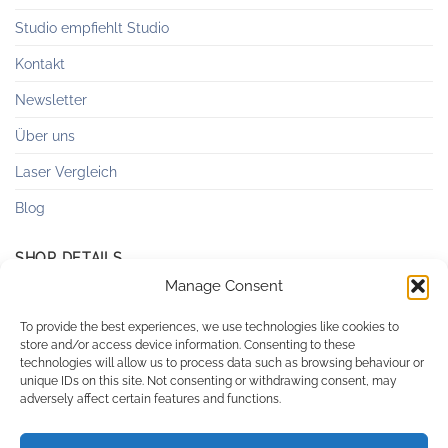
Studio empfiehlt Studio
Kontakt
Newsletter
Über uns
Laser Vergleich
Blog
SHOP DETAILS
Manage Consent
Versandkosten & Lieferung
To provide the best experiences, we use technologies like cookies to
store and/or access device information. Consenting to these
Zahlungsweisen
technologies will allow us to process data such as browsing behaviour or
unique IDs on this site. Not consenting or withdrawing consent, may
AGB
adversely affect certain features and functions.
Datenschutzerklärung