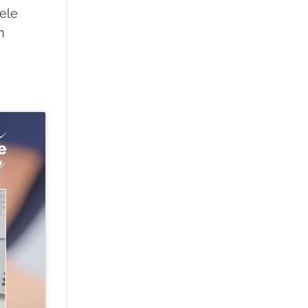
ele
n