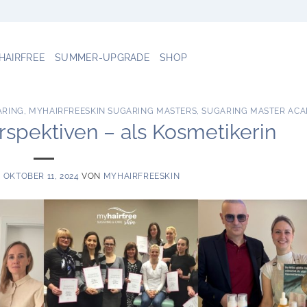
 HAIRFREE
SUMMER-UPGRADE
SHOP
ARING
,
MYHAIRFREESKIN SUGARING MASTERS
,
SUGARING MASTER AC
spektiven – als Kosmetikerin
M
OKTOBER 11, 2024
VON
MYHAIRFREESKIN