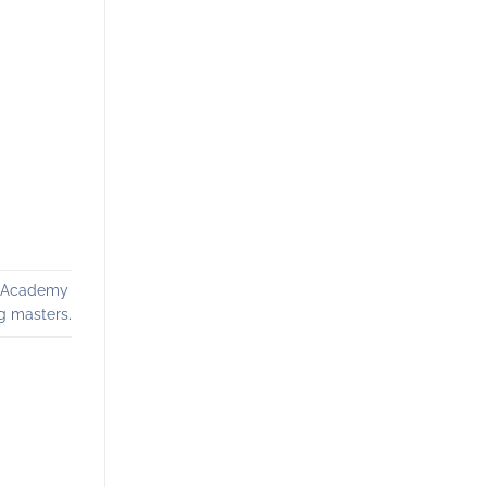
r Academy
g masters
.