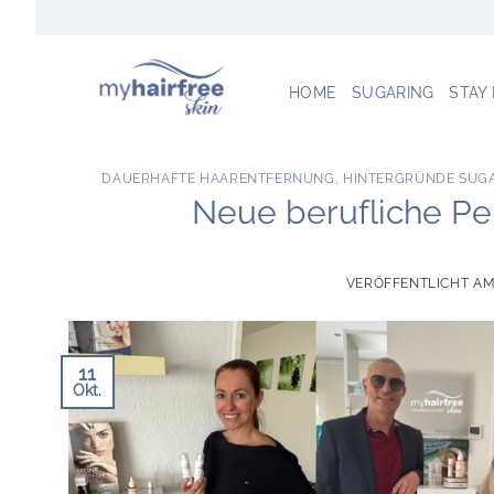
Zum
Inhalt
springen
HOME
SUGARING
STAY
DAUERHAFTE HAARENTFERNUNG
,
HINTERGRÜNDE SUG
Neue berufliche Per
VERÖFFENTLICHT A
11
Okt.