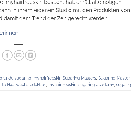
i myhairfreeskin besucht hat, erhält alle nötigen
 kann in ihrem eigenen Studio mit den Produkten von
d damit dem Trend der Zeit gerecht werden.
kerinnen
!
rgründe sugaring
,
myhairfreeskin Sugaring Masters
,
Sugaring Maste
fte Haarwuchsreduktion
,
myhairfreeskin
,
sugaring academy
,
sugarin