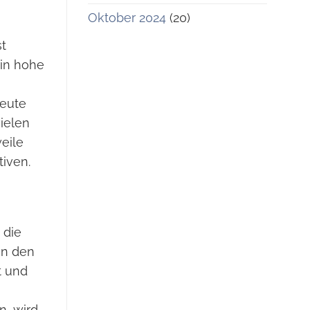
Oktober 2024
(20)
st
rin hohe
Heute
ielen
eile
iven.
 die
in den
t und
n, wird