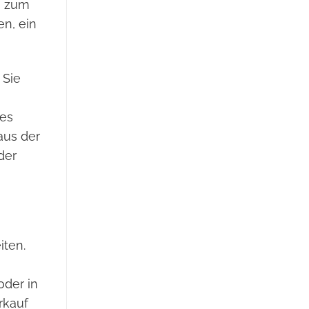
n zum
n, ein
 Sie
 es
aus der
der
iten.
oder in
rkauf