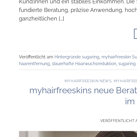
Kund:innen und ein stabiles Einkommen. Die 
fundierte Beratung, präzise Anwendung, hoc
ganzheitlichen […]
Veröffentlicht am
Hintergründe sugaring
,
myhairfreeskin S
haarentfernung
,
dauerhafte Haarwuchsreduktion
,
sugaring
MYHAIRFREESKIN NEWS
,
MYHAIRFRE
myhairfreeskins neue Berat
im 
VERÖFFENTLICHT