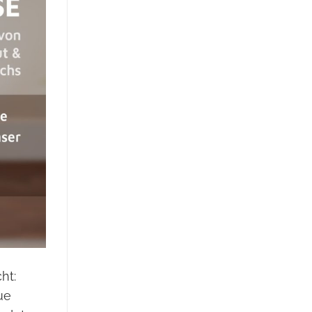
ht:
ue