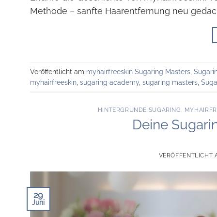
Methode – sanfte Haarentfernung neu gedac
Veröffentlicht am
myhairfreeskin Sugaring Masters
,
Sugari
myhairfreeskin
,
sugaring academy
,
sugaring masters
,
Suga
HINTERGRÜNDE SUGARING
,
MYHAIRFR
Deine Sugarin
VERÖFFENTLICHT
29
Juni