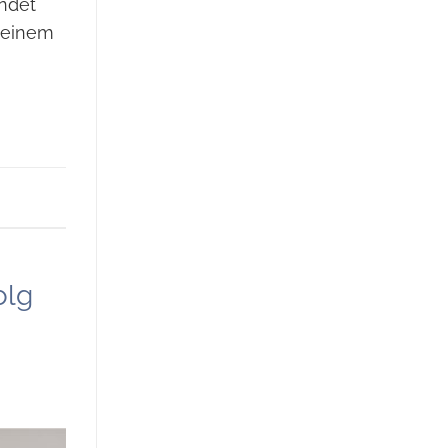
indet
 einem
olg