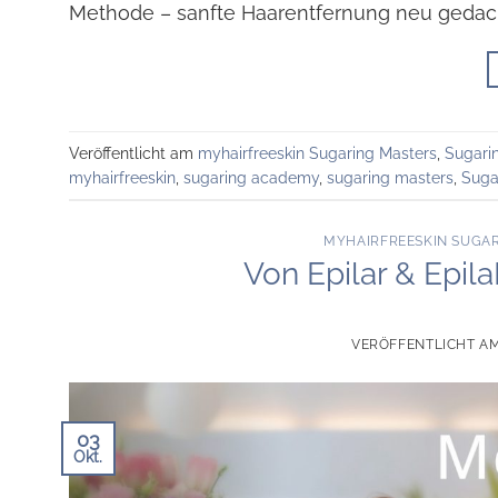
Methode – sanfte Haarentfernung neu gedac
Veröffentlicht am
myhairfreeskin Sugaring Masters
,
Sugari
myhairfreeskin
,
sugaring academy
,
sugaring masters
,
Suga
MYHAIRFREESKIN SUGA
Von Epilar & Epi
VERÖFFENTLICHT A
03
Okt.