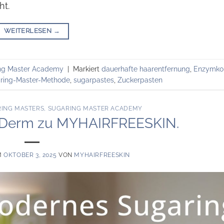
ht.
WEITERLESEN
→
ng Master Academy
|
Markiert
dauerhafte haarentfernung
,
Enzymko
ring-Master-Methode
,
sugarpastes
,
Zuckerpasten
RING MASTERS
,
SUGARING MASTER ACADEMY
laDerm zu MYHAIRFREESKIN.
M
OKTOBER 3, 2025
VON
MYHAIRFREESKIN