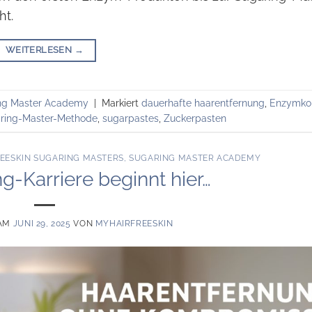
ht.
WEITERLESEN
→
ng Master Academy
|
Markiert
dauerhafte haarentfernung
,
Enzymko
ring-Master-Methode
,
sugarpastes
,
Zuckerpasten
EESKIN SUGARING MASTERS
,
SUGARING MASTER ACADEMY
g-Karriere beginnt hier…
 AM
JUNI 29, 2025
VON
MYHAIRFREESKIN