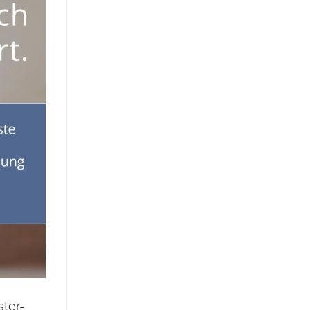
ster-