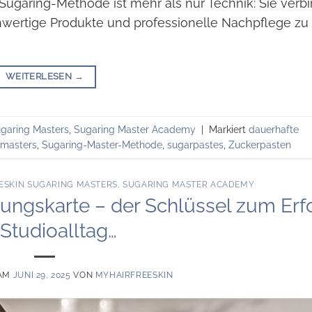
Sugaring-Methode ist mehr als nur Technik: Sie verb
hwertige Produkte und professionelle Nachpflege zu
WEITERLESEN
→
ugaring Masters
,
Sugaring Master Academy
|
Markiert
dauerhafte
 masters
,
Sugaring-Master-Methode
,
sugarpastes
,
Zuckerpasten
ESKIN SUGARING MASTERS
,
SUGARING MASTER ACADEMY
ungskarte – der Schlüssel zum Erf
Studioalltag…
 AM
JUNI 29, 2025
VON
MYHAIRFREESKIN