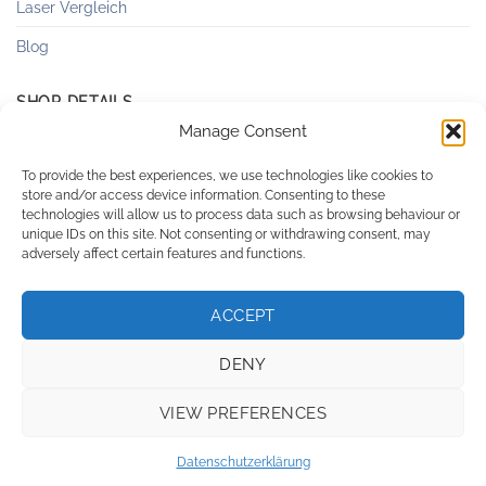
Laser Vergleich
Blog
SHOP DETAILS
Manage Consent
Versandkosten & Lieferung
To provide the best experiences, we use technologies like cookies to
store and/or access device information. Consenting to these
Zahlungsweisen
technologies will allow us to process data such as browsing behaviour or
unique IDs on this site. Not consenting or withdrawing consent, may
AGB
adversely affect certain features and functions.
Datenschutzerklärung
ACCEPT
Logout
Impressum
DENY
VIEW PREFERENCES
Visa
PayPal
MasterCard
Bank
Transfer
Datenschutzerklärung
Copyright 2026 ©
myhairfreeskin LTD - Cyprus